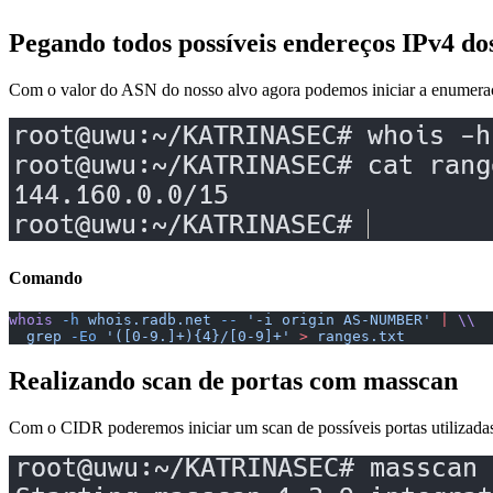
Pegando todos possíveis endereços IPv4 d
Com o valor do ASN do nosso alvo agora podemos iniciar a enumeraçã
Comando
whois
 -h
 whois.radb.net
 --
 '-i origin AS-NUMBER'
 |
 \\
  grep
 -Eo
 '([0-9.]+){4}/[0-9]+'
 >
 ranges.txt
Realizando scan de portas com masscan
Com o CIDR poderemos iniciar um scan de possíveis portas utilizada