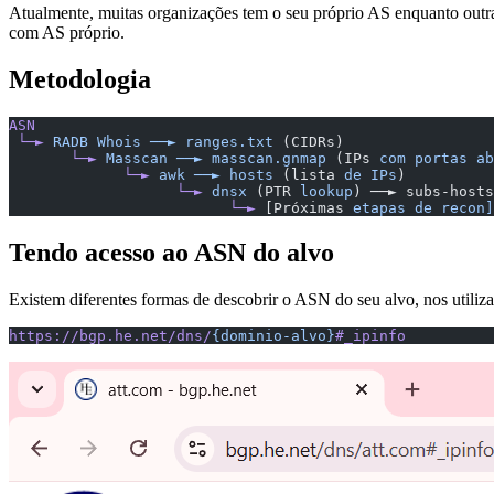
Atualmente, muitas organizações tem o seu próprio AS enquanto outr
com AS próprio.
Metodologia
ASN
 └─►
 RADB
 Whois
 ──►
 ranges.txt
 (CIDRs)
       └─►
 Masscan
 ──►
 masscan.gnmap
 (IPs 
com
 portas
 ab
             └─►
 awk
 ──►
 hosts
 (lista 
de
 IPs
)
                   └─►
 dnsx
 (PTR 
lookup
) ──► subs-hosts
                         └─►
 [Próximas 
etapas
 de
 recon]
Tendo acesso ao ASN do alvo
Existem diferentes formas de descobrir o ASN do seu alvo, nos utili
https://bgp.he.net/dns/
{dominio-alvo}
#_ipinfo