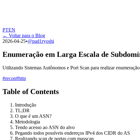
PT
EN
← Voltar para o Blog
2026-04-25
•
@
pad1ryoshi
Enumeração em Larga Escala de Subdomín
Utilizando Sistemas Autônomos e Port Scan para realizar enumeração
#
recon
#
http
Table of Contents
Introdução
TL;DR
O que é um ASN?
Metodologia
Tendo acesso ao ASN do alvo
Pegando todos possíveis endereços IPv4 dos CIDR do AS
Realizando scan de portas com masscan