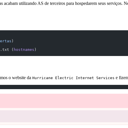
as acabam utilizando AS de terceiros para hospedarem seus serviços. 
ertas
)
.txt (
hostnames
)
zamos o website da
e fize
Hurricane Electric Internet Services