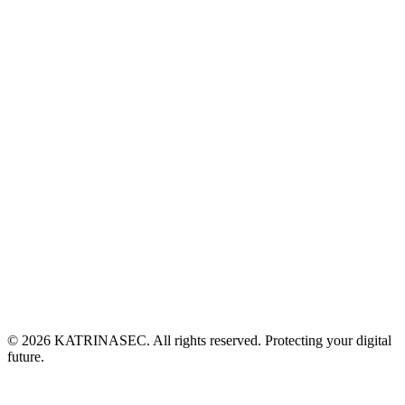
Penetration Testing
Engenharia Social
Code Review
Sobre Nós
Serviços
Contato
Política de Privacidade
Blog
©
2026
KATRINASEC. All rights reserved. Protecting your digital
future.