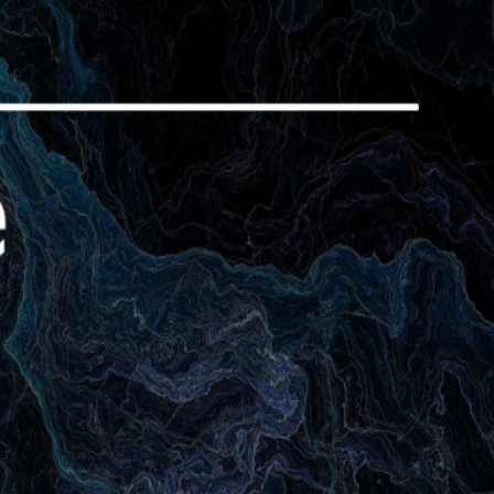
Banco Central
lização rígida sobre Teste de Invasão (Pentests) e gestão de riscos