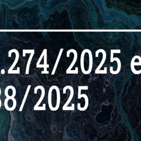
nda o Antes e Depois das Novas Normas do 
iba por que o que era 'boa prática' agora é obrigação legal com fisca
e
#
pentest
#
offensive-security