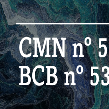
PT
EN
← Todos os posts
Filtrando por tag
#
banco-central
1
post
encontrado
.
2026-06-24
•
@
an1at
Cibersegurança no Setor Financeiro: Ente
As resoluções CMN nº 5.274/2025 e BCB nº 538/2025 mudaram o jogo. Sa
financeiros.
#
cibersegurança
#
banco-central
#
compliance
#
fintech
#
pix
#
open-financ
Ler Artigo
→