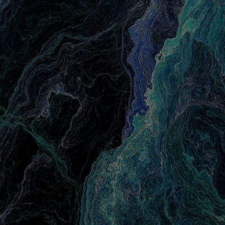
contato@katrinasec.com
+55 (11) 94539-0284
Penetration Testing
Engenharia Social
Code Review
Sobre Nós
Serviços